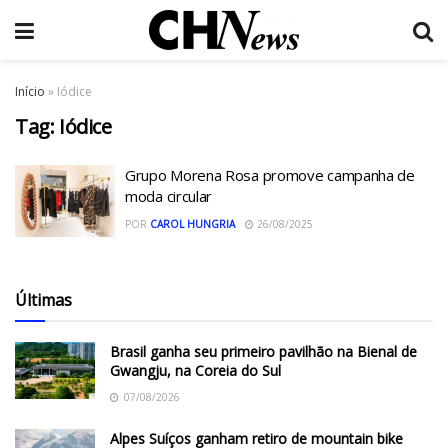
Início
»
Iódice
Tag:
Iódice
Grupo Morena Rosa promove campanha de
moda circular
POR
CAROL HUNGRIA
26/08/2025
Últimas
Brasil ganha seu primeiro pavilhão na Bienal de
Gwangju, na Coreia do Sul
07/08/2026
Alpes Suíços ganham retiro de mountain bike