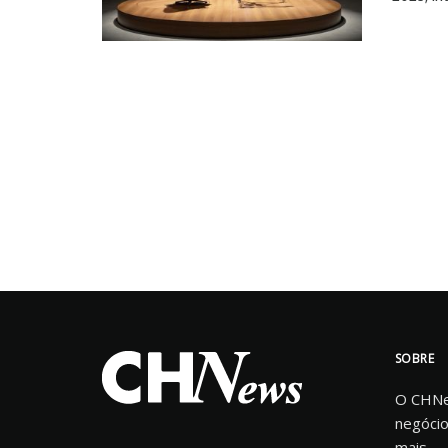
SOBRE
O CHNew
negócio
mais.