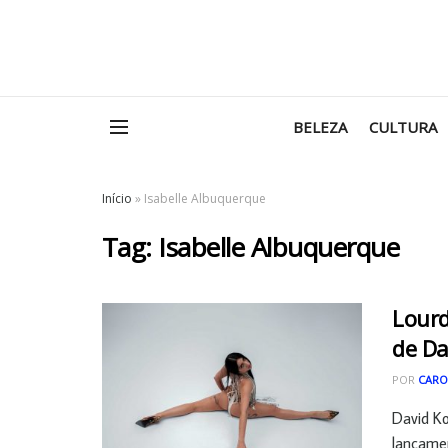
BELEZA
CULTURA
Início
»
Isabelle Albuquerque
Tag:
Isabelle Albuquerque
Lourd
de D
POR
CARO
David K
lançamen