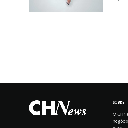
SOBRE
O CHNew
negócio
mais.