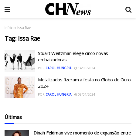
Início
»
Issa Rae
Tag:
Issa Rae
Stuart Weitzman elege cinco novas
embaixadoras
POR
CAROL HUNGRIA
14/08/2024
Metalizados fizeram a festa no Globo de Ouro
2024
POR
CAROL HUNGRIA
08/01/2024
Últimas
Dinah Feldman vive momento de expansão entre