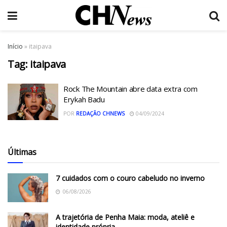
Início
»
itaipava
Tag:
itaipava
Rock The Mountain abre data extra com
Erykah Badu
POR
REDAÇÃO CHNEWS
04/09/2024
Últimas
7 cuidados com o couro cabeludo no inverno
06/08/2026
A trajetória de Penha Maia: moda, ateliê e
identidade própria