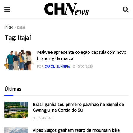
Início
»
Itajaí
Tag:
Itajaí
Malwee apresenta coleção-cápsula com novo
branding da marca
POR
CAROL HUNGRIA
15/05/2026
Últimas
Brasil ganha seu primeiro pavilhão na Bienal de
Gwangju, na Coreia do Sul
07/08/2026
Alpes Suíços ganham retiro de mountain bike