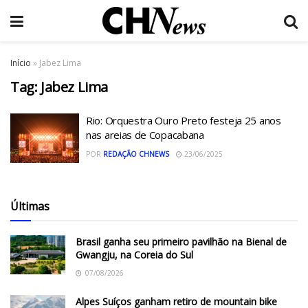
Início
»
Jabez Lima
Tag:
Jabez Lima
Rio: Orquestra Ouro Preto festeja 25 anos
nas areias de Copacabana
POR
REDAÇÃO CHNEWS
23/06/2025
Últimas
Brasil ganha seu primeiro pavilhão na Bienal de
Gwangju, na Coreia do Sul
07/08/2026
Alpes Suíços ganham retiro de mountain bike