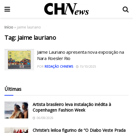
Início
»
jaime lauriano
Tag:
jaime lauriano
Jaime Lauriano apresenta nova exposição na
Nara Roesler Rio
POR
REDAÇÃO CHNEWS
15/10/2025
Últimas
Artista brasileiro leva instalação inédita à
Copenhagen Fashion Week
06/08/2026
Christie’s leiloa figurino de “O Diabo Veste Prada