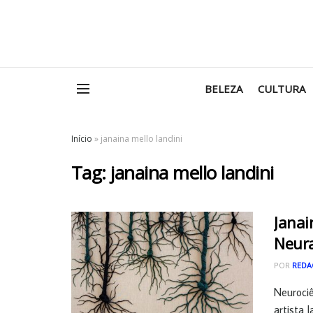
BELEZA
CULTURA
Início
»
janaina mello landini
Tag:
janaina mello landini
Janai
Neura
POR
REDA
Neurociê
artista J