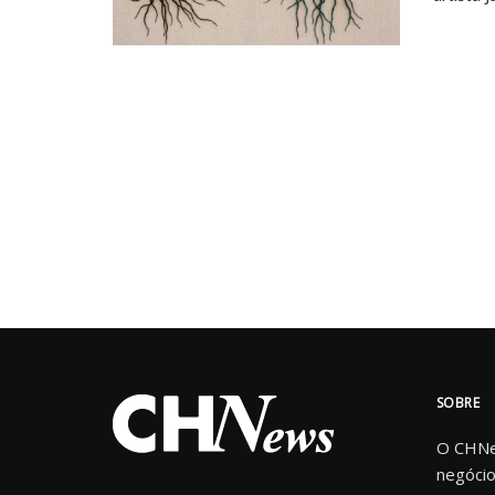
SOBRE
O CHNew
negócio