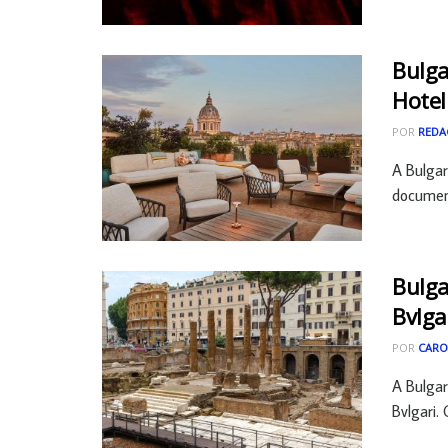
Bulga
Hote
POR
REDA
A Bulgar
document
Bulga
Bvlga
POR
CARO
A Bulgar
Bvlgari.