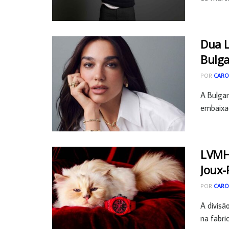
Dua L
Bulga
POR
CARO
A Bulgar
embaixad
LVMH 
Joux-
POR
CARO
A divisã
na fabric