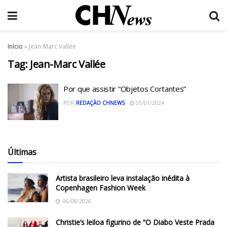
Início
»
Jean-Marc Vallée
Tag:
Jean-Marc Vallée
Por que assistir “Objetos Cortantes”
POR
REDAÇÃO CHNEWS
05/01/2024
Últimas
Artista brasileiro leva instalação inédita à
Copenhagen Fashion Week
06/08/2026
Christie’s leiloa figurino de “O Diabo Veste Prada