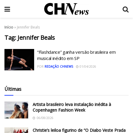
Início
»
Jennifer Beals
Tag:
Jennifer Beals
“Flashdance” ganha versão brasileira em
musical inédito em SP
POR
REDAÇÃO CHNEWS
01/04/2026
Últimas
Artista brasileiro leva instalação inédita à
Copenhagen Fashion Week
06/08/2026
Christie’s leiloa figurino de “O Diabo Veste Prada