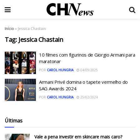
Início
»
Jessica Chastain
Tag:
Jessica Chastain
10 filmes com figurinos de Giorgio Armani para
maratonar
POR
CAROL HUNGRIA
04/09/2025
Armani Privé domina o tapete vermelho do
SAG Awards 2024
POR
CAROL HUNGRIA
25/02/2024
Últimas
Vale a pena investir em skincare mais caro?