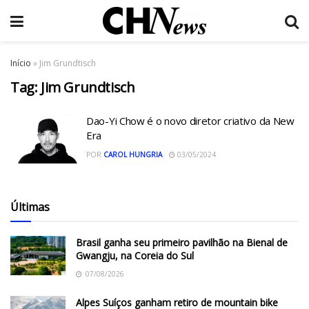
Início
»
Jim Grundtisch
Tag:
Jim Grundtisch
Dao-Yi Chow é o novo diretor criativo da New
Era
POR
CAROL HUNGRIA
03/05/2024
Últimas
Brasil ganha seu primeiro pavilhão na Bienal de
Gwangju, na Coreia do Sul
07/08/2026
Alpes Suíços ganham retiro de mountain bike