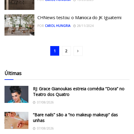
CHNews testou: o Manioca do JK Iguatemi
POR
CAROL HUNGRIA
28/11/2024
1
2
Últimas
RJ: Grace Gianoukas estreia comédia “Dora” no
Teatro dos Quatro
07/08/2026
“Bare nails” são a “no makeup makeup” das
unhas
07/08/2026