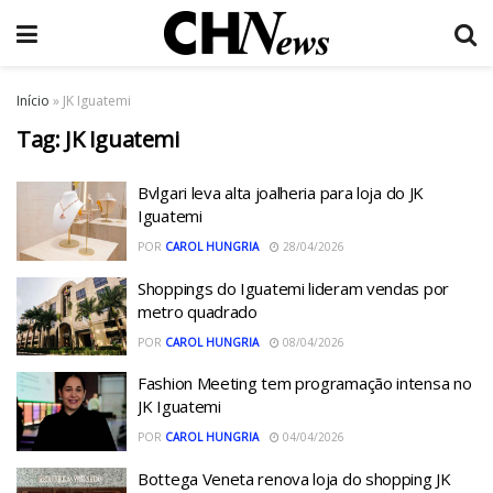
Início
»
JK Iguatemi
Tag:
JK Iguatemi
Bvlgari leva alta joalheria para loja do JK
Iguatemi
POR
CAROL HUNGRIA
28/04/2026
Shoppings do Iguatemi lideram vendas por
metro quadrado
POR
CAROL HUNGRIA
08/04/2026
Fashion Meeting tem programação intensa no
JK Iguatemi
POR
CAROL HUNGRIA
04/04/2026
Bottega Veneta renova loja do shopping JK