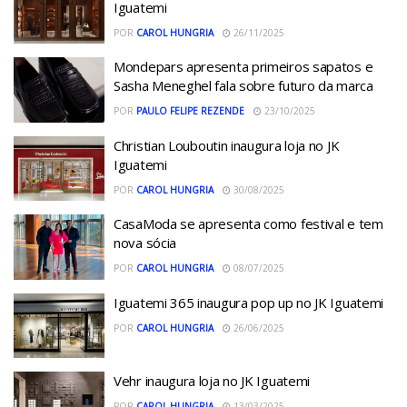
Iguatemi
POR
CAROL HUNGRIA
26/11/2025
Mondepars apresenta primeiros sapatos e
Sasha Meneghel fala sobre futuro da marca
POR
PAULO FELIPE REZENDE
23/10/2025
Christian Louboutin inaugura loja no JK
Iguatemi
POR
CAROL HUNGRIA
30/08/2025
CasaModa se apresenta como festival e tem
nova sócia
POR
CAROL HUNGRIA
08/07/2025
Iguatemi 365 inaugura pop up no JK Iguatemi
POR
CAROL HUNGRIA
26/06/2025
Vehr inaugura loja no JK Iguatemi
POR
CAROL HUNGRIA
13/03/2025