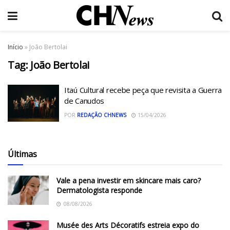
Início
»
João Bertolai
Tag:
João Bertolai
Itaú Cultural recebe peça que revisita a Guerra
de Canudos
POR
REDAÇÃO CHNEWS
15/04/2026
Últimas
Vale a pena investir em skincare mais caro?
Dermatologista responde
08/08/2026
Musée des Arts Décoratifs estreia expo do