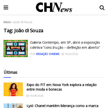
Início
»
João di Souza
Tag:
João di Souza
Galeria Contempo, em SP, abre a exposição
coletiva “cons.tru.ção – definição em aberto”
POR
REDAÇÃO CHNEWS
10/02/2025
Últimas
Expo do FIT em Nova York explora a relação
entre moda e bonecas
05/08/2026
Lyst: Chanel mantém liderança como a marca