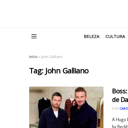
BELEZA
CULTURA
Início
»
John Galliano
Tag:
John Galliano
Boss:
de D
POR
CARO
A Hugo 
by Beckh