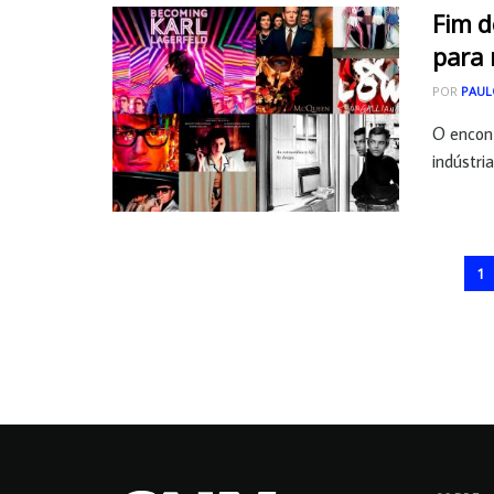
Fim d
para
POR
PAUL
O encont
indústri
1