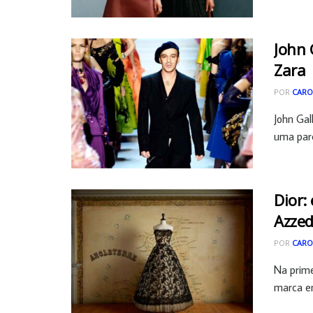
John 
Zara
POR
CARO
John Gal
uma parce
Dior:
Azzed
POR
CARO
Na prime
marca em 