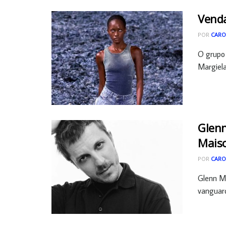
Vend
POR
CARO
O grupo 
Margiela
Glenn
Mais
POR
CARO
Glenn Ma
vanguardi