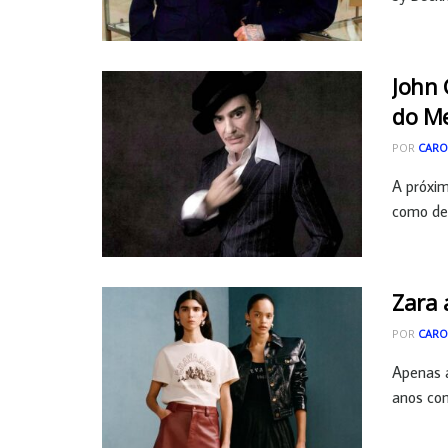
John 
do M
POR
CARO
A próxi
como des
Zara 
POR
CARO
Apenas a
anos com 