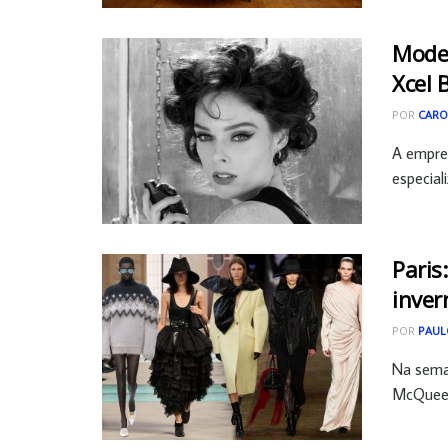
Model
Xcel 
POR
CARO
A empre
especial
Paris
inver
POR
PAUL
Na sema
McQueen,