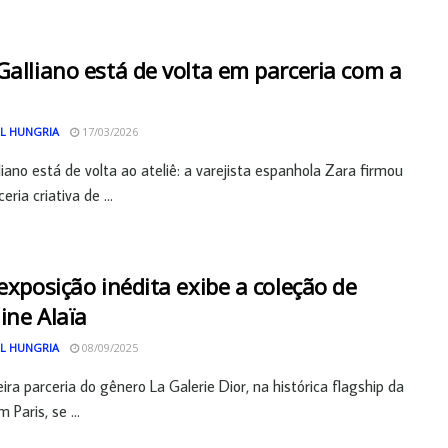
Galliano está de volta em parceria com a
L HUNGRIA
17/03/2026
liano está de volta ao ateliê: a varejista espanhola Zara firmou
ria criativa de ...
 exposição inédita exibe a coleção de
ine Alaïa
L HUNGRIA
08/09/2025
ira parceria do gênero La Galerie Dior, na histórica flagship da
Paris, se ...