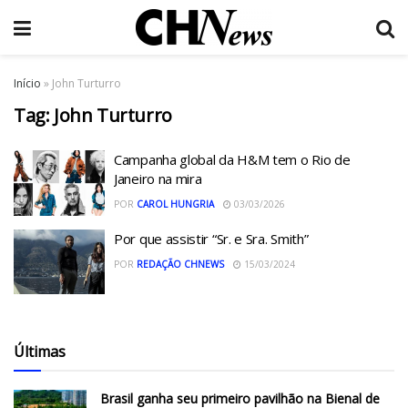
Início
»
John Turturro
Tag:
John Turturro
Campanha global da H&M tem o Rio de
Janeiro na mira
POR
CAROL HUNGRIA
03/03/2026
Por que assistir “Sr. e Sra. Smith”
POR
REDAÇÃO CHNEWS
15/03/2024
Últimas
Brasil ganha seu primeiro pavilhão na Bienal de