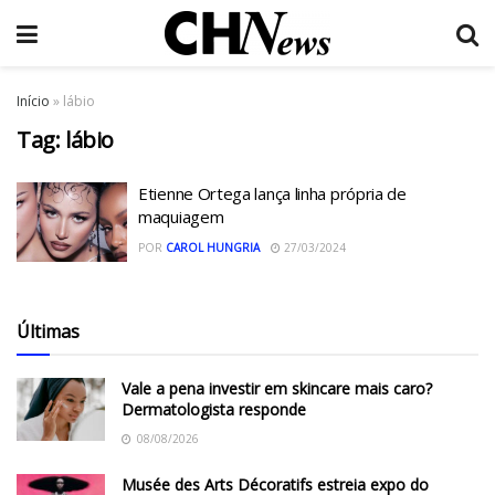
Início
»
lábio
Tag:
lábio
Etienne Ortega lança linha própria de
maquiagem
POR
CAROL HUNGRIA
27/03/2024
Últimas
Vale a pena investir em skincare mais caro?
Dermatologista responde
08/08/2026
Musée des Arts Décoratifs estreia expo do