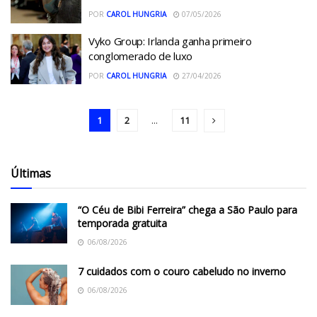
POR
CAROL HUNGRIA
07/05/2026
Vyko Group: Irlanda ganha primeiro
conglomerado de luxo
POR
CAROL HUNGRIA
27/04/2026
1
2
...
11
Últimas
“O Céu de Bibi Ferreira” chega a São Paulo para
temporada gratuita
06/08/2026
7 cuidados com o couro cabeludo no inverno
06/08/2026