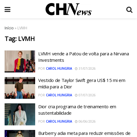
Início
»
LVMH
Tag:
LVMH
LVMH vende a Patou de volta para a Nirvana
Investments
POR
CAROL HUNGRIA
31/07/2026
Vestido de Taylor Swift gera US$ 15 mi em
mídia para a Dior
POR
CAROL HUNGRIA
07/07/2026
Dior cria programa de treinamento em
sustentabilidade
POR
CAROL HUNGRIA
06/06/2026
Burberry adia meta para reduzir emissões de