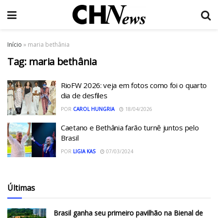
Início
»
maria bethânia
Tag:
maria bethânia
RioFW 2026: veja em fotos como foi o quarto
dia de desfiles
POR
CAROL HUNGRIA
18/04/2026
Caetano e Bethânia farão turnê juntos pelo
Brasil
POR
LIGIA KAS
07/03/2024
Últimas
Brasil ganha seu primeiro pavilhão na Bienal de