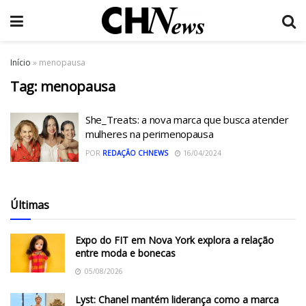
Início
»
menopausa
Tag:
menopausa
She_Treats: a nova marca que busca atender
mulheres na perimenopausa
POR
REDAÇÃO CHNEWS
16/04/2024
Últimas
Expo do FIT em Nova York explora a relação
entre moda e bonecas
05/08/2026
Lyst: Chanel mantém liderança como a marca