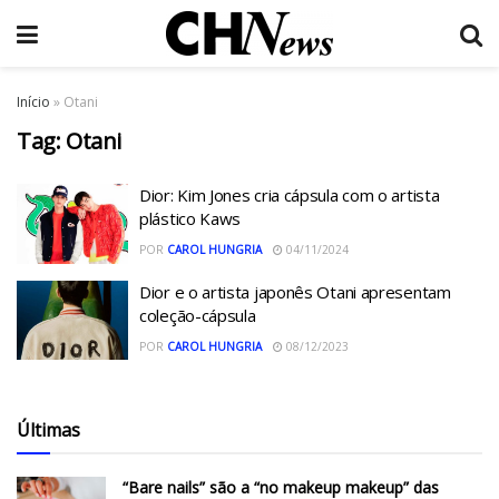
Início
»
Otani
Tag:
Otani
Dior: Kim Jones cria cápsula com o artista
plástico Kaws
POR
CAROL HUNGRIA
04/11/2024
Dior e o artista japonês Otani apresentam
coleção-cápsula
POR
CAROL HUNGRIA
08/12/2023
Últimas
“Bare nails” são a “no makeup makeup” das