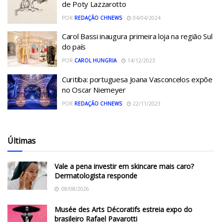
de Poty Lazzarotto
POR
REDAÇÃO CHNEWS
04/04/2024
Carol Bassi inaugura primeira loja na região Sul
do país
POR
CAROL HUNGRIA
14/12/2023
Curitiba: portuguesa Joana Vasconcelos expõe
no Oscar Niemeyer
POR
REDAÇÃO CHNEWS
22/11/2023
Últimas
Vale a pena investir em skincare mais caro?
Dermatologista responde
08/08/2026
Musée des Arts Décoratifs estreia expo do
brasileiro Rafael Pavarotti