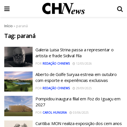
Início
»
paraná
Tag:
paraná
Galeria Luisa Strina passa a representar o
artista e frade Sidival Fila
POR
REDAÇÃO CHNEWS
12/05/2026
Aberto de Golfe Suryaa estreia em outubro
com esporte e experiências exclusivas
POR
REDAÇÃO CHNEWS
29/09/2025
Pompidou inaugura filial em Foz do Iguaçu em
2027
POR
CAROL HUNGRIA
03/06/2025
Curitiba: MON realiza exposição dos cem anos