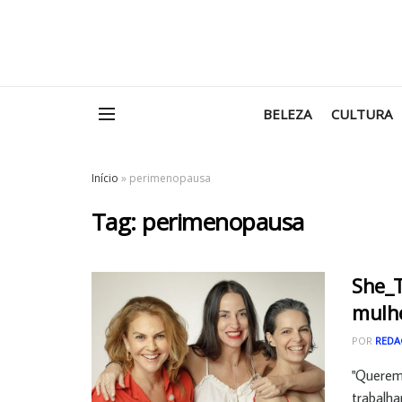
BELEZA
CULTURA
Início
»
perimenopausa
Tag:
perimenopausa
She_T
mulh
POR
REDA
"Queremo
trabalha