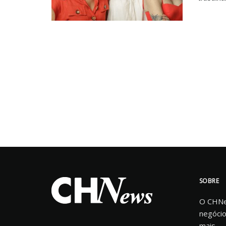
SOBRE
O CHNew
negócio
mais.