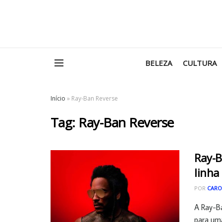
BELEZA
CULTURA
Início
»
Ray-Ban Reverse
Tag:
Ray-Ban Reverse
Ray-B
linha
POR
CARO
A Ray-Ba
para uma