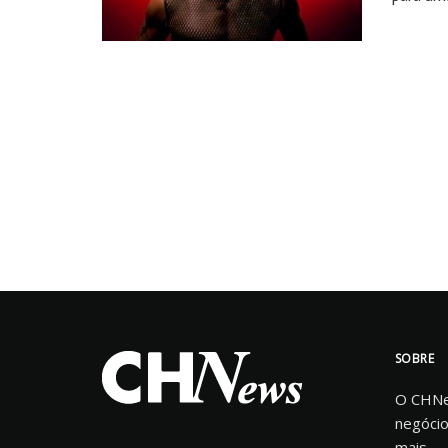
SOBRE
O CHNew
negócio
mais.