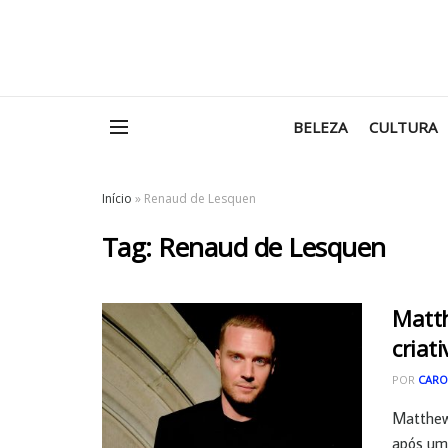
BELEZA
CULTURA
Início
»
Renaud de Lesquen
Tag:
Renaud de Lesquen
Matth
criat
POR
CARO
Matthew 
após um 