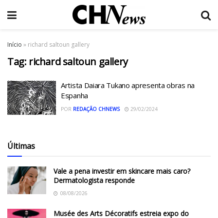
Início
»
richard saltoun gallery
Tag:
richard saltoun gallery
Artista Daiara Tukano apresenta obras na
Espanha
POR
REDAÇÃO CHNEWS
29/02/2024
Últimas
Vale a pena investir em skincare mais caro?
Dermatologista responde
08/08/2026
Musée des Arts Décoratifs estreia expo do