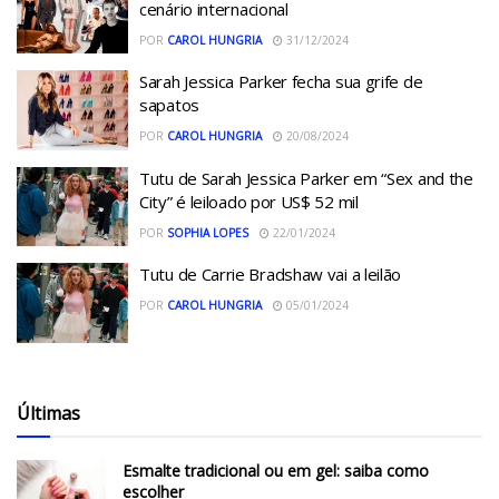
cenário internacional
POR
CAROL HUNGRIA
31/12/2024
Sarah Jessica Parker fecha sua grife de
sapatos
POR
CAROL HUNGRIA
20/08/2024
Tutu de Sarah Jessica Parker em “Sex and the
City” é leiloado por US$ 52 mil
POR
SOPHIA LOPES
22/01/2024
Tutu de Carrie Bradshaw vai a leilão
POR
CAROL HUNGRIA
05/01/2024
Últimas
Esmalte tradicional ou em gel: saiba como
escolher