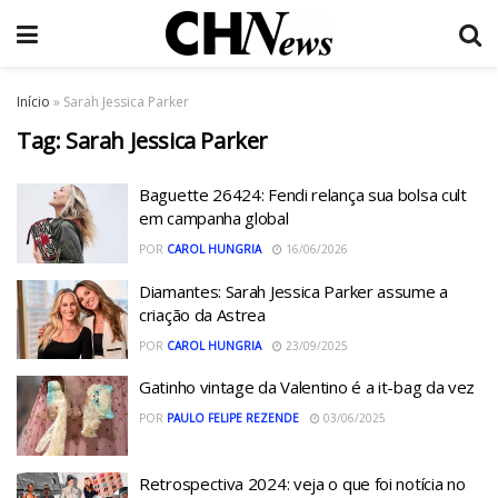
Início
»
Sarah Jessica Parker
Tag:
Sarah Jessica Parker
Baguette 26424: Fendi relança sua bolsa cult
em campanha global
POR
CAROL HUNGRIA
16/06/2026
Diamantes: Sarah Jessica Parker assume a
criação da Astrea
POR
CAROL HUNGRIA
23/09/2025
Gatinho vintage da Valentino é a it-bag da vez
POR
PAULO FELIPE REZENDE
03/06/2025
Retrospectiva 2024: veja o que foi notícia no