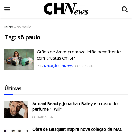
Início
»
sõ paulo
Tag:
sõ paulo
Grãos de Amor promove leilão beneficente
com artistas em SP
POR
REDAÇÃO CHNEWS
18/05/2026
Últimas
Armani Beauty: Jonathan Bailey é o rosto do
perfume “I Will”
06/08/2026
Obra de Basquiat inspira nova coleção da MAC