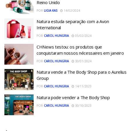
Reino Unido
POR
LIGIA KAS
14/02/2024
Natura estuda separação com a Avon
International
POR
CAROL HUNGRIA
05/02/2024
CHNews testou: os produtos que
conquistaram nossos nécessaires em janeiro
POR
CAROL HUNGRIA
30/01/2024
Natura vende a The Body Shop para o Aurelius
Group
POR
CAROL HUNGRIA
14/11/2023
Natura pode vender a The Body Shop
POR
CAROL HUNGRIA
30/10/2023