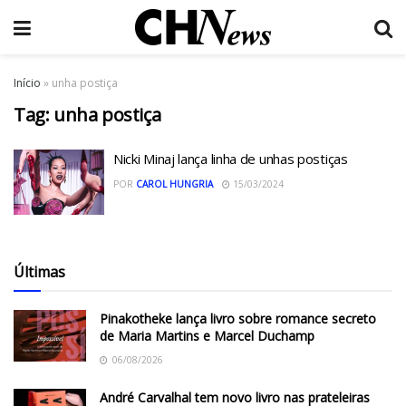
Início
»
unha postiça
Tag:
unha postiça
Nicki Minaj lança linha de unhas postiças
POR
CAROL HUNGRIA
15/03/2024
Últimas
Pinakotheke lança livro sobre romance secreto
de Maria Martins e Marcel Duchamp
06/08/2026
André Carvalhal tem novo livro nas prateleiras