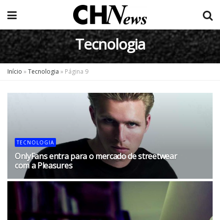
Tecnologia
Início
»
Tecnologia
»
Página 9
TECNOLOGIA
OnlyFans entra para o mercado de streetwear
com a Pleasures
05/08/2026