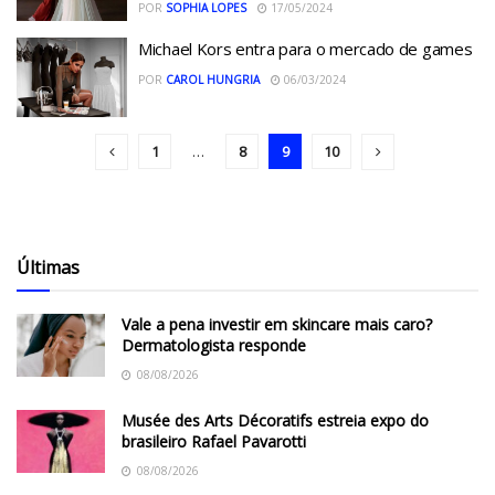
POR
SOPHIA LOPES
17/05/2024
Michael Kors entra para o mercado de games
POR
CAROL HUNGRIA
06/03/2024
1
…
8
9
10
Últimas
Vale a pena investir em skincare mais caro?
Dermatologista responde
08/08/2026
Musée des Arts Décoratifs estreia expo do
brasileiro Rafael Pavarotti
08/08/2026