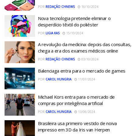
POR
REDAÇÃO CHNEWS
16/10/2024
Nova tecnologia pretende eliminar o
desperdício têxtil do poliéster
POR
LIGIA KAS
15/10/2024
A revolução da medicina: depois das consultas,
chega a era dos exames médicos online
POR
REDAÇÃO CHNEWS
03/10/2024
Balenciaga entra para o mercado de games
POR
CAROL HUNGRIA
11/07/2024
Michael Kors entra para o mercado de
compras por inteligência artificial
POR
CAROL HUNGRIA
13/06/2024
Brasileira usa primeiro vestido de noiva
impresso em 3D da Iris van Herpen