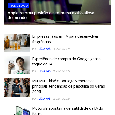
TECNOLOGIA
Apple retoma posição de empresa mais valiosa
do mundo
28/07/2026
Empresas já usam IA para desenvolver
fragrâncias
POR
LIGIA KAS
29/10/2024
Experiência de compra do Google ganha
toque de IA
POR
LIGIA KAS
22/10/2024
Miu Miu, Chloé e Bottega Veneta são
principais tendências de pesquisa do verão
2025
POR
LIGIA KAS
22/10/2024
Motorola aposta na versatilidade da IA do
futuro