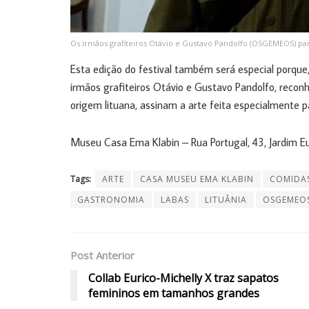
Os irmãos grafiteiros Otávio e Gustavo Pandolfo (OSGEMEOS) par
Esta edição do festival também será especial porque,
irmãos grafiteiros Otávio e Gustavo Pandolfo, reco
origem lituana, assinam a arte feita especialmente par
Museu Casa Ema Klabin – Rua Portugal, 43, Jardim Eu
Tags:
ARTE
CASA MUSEU EMA KLABIN
COMIDAS
GASTRONOMIA
LABAS
LITUÂNIA
OSGEMEO
Post Anterior
Collab Eurico-Michelly X traz sapatos
femininos em tamanhos grandes