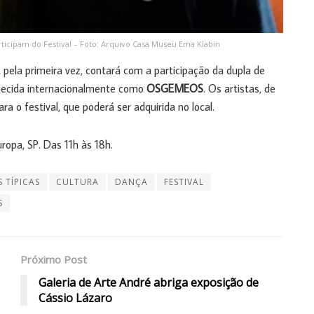
ticipam do Festival – Foto: Arquivo Casa Museu Ema Klabin
 pela primeira vez, contará com a participação da dupla de
nhecida internacionalmente como
OSGEMEOS
. Os artistas, de
a o festival, que poderá ser adquirida no local.
ropa, SP. Das 11h às 18h.
 TÍPICAS
CULTURA
DANÇA
FESTIVAL
S
Próximo Post
Galeria de Arte André abriga exposição de
Cássio Lázaro