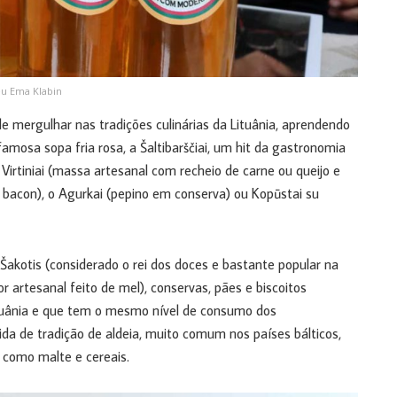
eu Ema Klabin
e mergulhar nas tradições culinárias da Lituânia, aprendendo
amosa sopa fria rosa, a Šaltibarščiai, um hit da gastronomia
Virtiniai (massa artesanal com recheio de carne ou queijo e
m bacon), o Agurkai (pepino em conserva) ou Kopūstai su
 Šakotis (considerado o rei dos doces e bastante popular na
or artesanal feito de mel), conservas, pães e biscoitos
ituânia e que tem o mesmo nível de consumo dos
ida de tradição de aldeia, muito comum nos países bálticos,
s como malte e cereais.