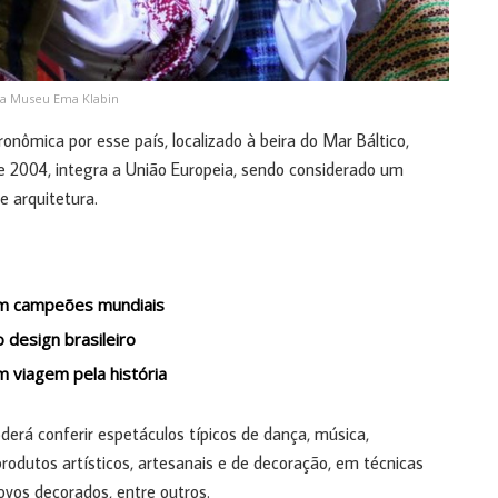
asa Museu Ema Klabin
onômica por esse país, localizado à beira do Mar Báltico,
sde 2004, integra a União Europeia, sendo considerado um
e arquitetura.
com campeões mundiais
o design brasileiro
viagem pela história
oderá conferir espetáculos típicos de dança, música,
produtos artísticos, artesanais e de decoração, em técnicas
ovos decorados, entre outros.