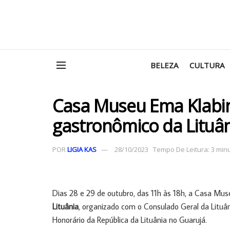
BELEZA
CULTURA
Casa Museu Ema Klabin r
gastronômico da Lituâ
POR
LIGIA KAS
28/10/2023
Tempo De Leitura: 3 minu
Dias 28 e 29 de outubro, das 11h às 18h, a Casa Mu
Lituânia
, organizado com o Consulado Geral da Lituâ
Honorário da República da Lituânia no Guarujá.