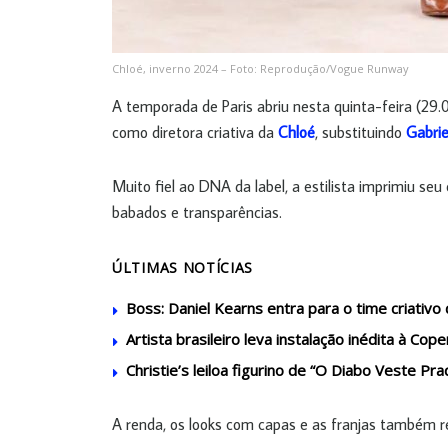
Chloé, inverno 2024 – Foto: Reprodução/Vogue Runway
A temporada de Paris abriu nesta quinta-feira (29
como diretora criativa da
Chloé
, substituindo
Gabrie
Muito fiel ao DNA da label, a estilista imprimiu se
babados e transparências.
ÚLTIMAS NOTÍCIAS
Boss: Daniel Kearns entra para o time criativ
Artista brasileiro leva instalação inédita à C
Christie’s leiloa figurino de “O Diabo Veste Pra
A renda, os looks com capas e as franjas também r