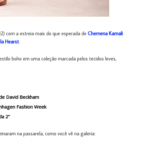
.02) com a estreia mais do que esperada de
Chemena Kamali
la Hearst
.
u estilo boho em uma coleção marcada pelos tecidos leves,
o de David Beckham
openhagen Fashion Week
da 2”
einaram na passarela, como você vê na galeria: