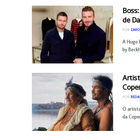
Boss:
de D
POR
CARO
A Hugo 
by Beckh
Artis
Cope
POR
REDA
O artist
da Copen