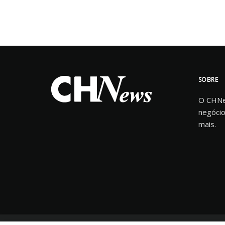
SOBRE
O CHNew
negócio
mais.