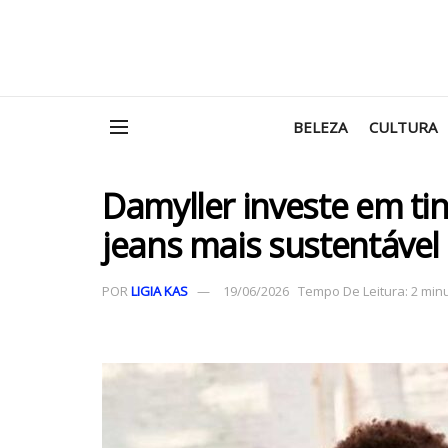
BELEZA
CULTURA
Damyller investe em ti
jeans mais sustentável
POR
LIGIA KAS
19/06/2026
Tempo De Leitura: 2 minu