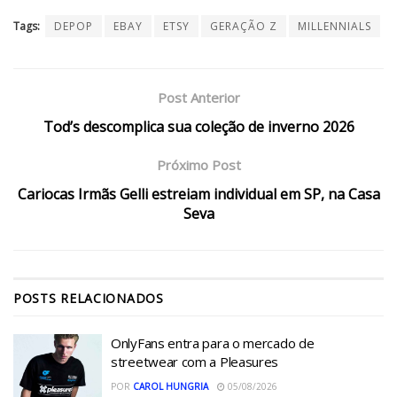
Tags:
DEPOP
EBAY
ETSY
GERAÇÃO Z
MILLENNIALS
Post Anterior
Tod’s descomplica sua coleção de inverno 2026
Próximo Post
Cariocas Irmãs Gelli estreiam individual em SP, na Casa
Seva
POSTS
RELACIONADOS
OnlyFans entra para o mercado de
streetwear com a Pleasures
POR
CAROL HUNGRIA
05/08/2026