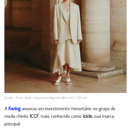
Icicle – Foto: Reprodução/Instagram/@icicle__official
A
Kering
anuncia um investimento minoritário no grupo de
moda chinês
ICCF
, mais conhecido como
Icicle
, sua marca
principal.