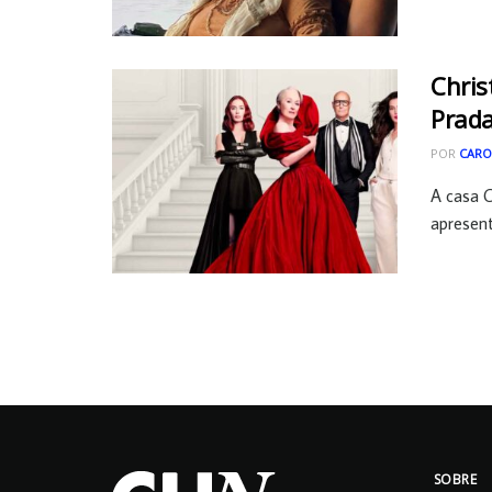
Chris
Prada
POR
CARO
A casa C
apresent
SOBRE