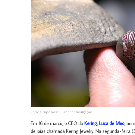
Foto: Grupo Raselli Franco/Divulgação
Em 16 de março, o CEO da
Kering
,
Luca de Meo
, anu
de joias chamada Kering Jewelry. Na segunda-feira (