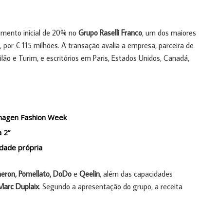
timento inicial de 20% no
Grupo Raselli Franco
, um dos maiores
 por € 115 milhões. A transação avalia a empresa, parceira de
ão e Turim, e escritórios em Paris, Estados Unidos, Canadá,
enhagen Fashion Week
a 2”
idade própria
eron, Pomellato, DoDo
e
Qeelin
, além das capacidades
Marc Duplaix
. Segundo a apresentação do grupo, a receita