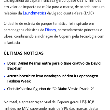
Disneylândia da capital francesa gerou quase US$ 17 milhões
em valor de impacto na mídia para a marca, de acordo com um
relatório da
Launchmetrics
divulgado quinta-feira (17.10).
O desfile de estreia do parque temático foi inspirado em
personagens clássicos da
Disney
, nomeadamente princesas e
vilões, combinando a inclinação de Coperni pela tecnologia com
a fantasia.
ÚLTIMAS NOTÍCIAS
Boss: Daniel Kearns entra para o time criativo de David
Beckham
Artista brasileiro leva instalação inédita à Copenhagen
Fashion Week
Christie’s leiloa figurino de “O Diabo Veste Prada 2”
No total, a apresentação viral de Coperni gerou US$ 16,8
milhões no MIV, superando mais de 91% das marcas desta