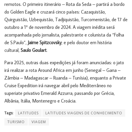
remotos. O primeiro itinerário – Rota da Seda – partirá a bordo
do Golden Eagle e cruzará cinco países: Cazaquistão,
Quirguistão, Uzbequistão, Tadjiquistão, Turcomenistão, de 17 de
outubro a 1º de novembro de 2024. A viagem inédita será
acompanhada pelo jornalista, palestrante e colunista da “Folha
de S.Paulo”,
Jaime Spitzcovsky
; e pelo doutor em história
cultural,
Saulo Goulart
.
Para 2025, outras duas expedições já foram anunciadas: o jato
irá realizar a rota Around Africa em junho (Senegal – Gana –
Zâmbia – Madagascar – Ruanda – Tunísia), enquanto a Private
Cruise Expedition irá navegar abril pelo Mediterrâneo no
superiate privativo Emerald Azzurra, passando por Grécia,
Albânia, Itália, Montenegro e Croácia.
Tags:
LATITUDES
LATITUDES VIAGENS DE CONHECIMENTO
TURISMO
VIAGEM