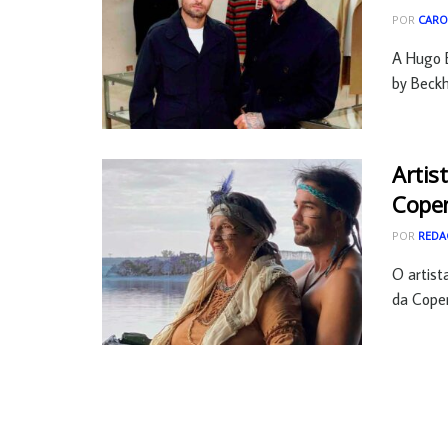
POR
CARO
A Hugo 
by Beckh
Artis
Cope
POR
REDA
O artist
da Copen