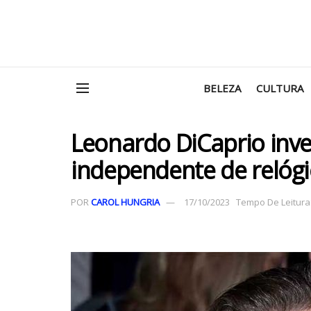
BELEZA
CULTURA
Leonardo DiCaprio inv
independente de relóg
POR
CAROL HUNGRIA
17/10/2023
Tempo De Leitura: