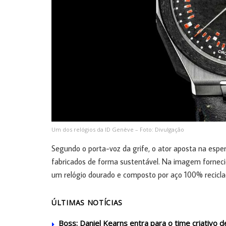
Um dos relógios da ID Genève – Foto: Divulgação
Segundo o porta-voz da grife, o ator aposta na esp
fabricados de forma sustentável. Na imagem fornecid
um relógio dourado e composto por aço 100% reciclado
ÚLTIMAS NOTÍCIAS
Boss: Daniel Kearns entra para o time criativo