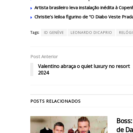
Artista brasileiro leva instalação inédita à Cop
Christie’s leiloa figurino de “O Diabo Veste Prad
Tags:
ID GENÈVE
LEONARDO DICAPRIO
RELÓG
Post Anterior
Valentino abraça o quiet luxury no resort
2024
POSTS
RELACIONADOS
Boss:
de D