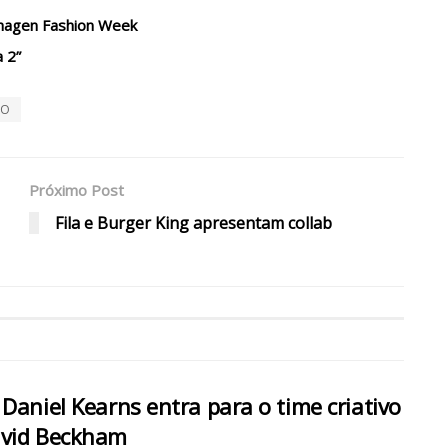
enhagen Fashion Week
a 2”
IO
Próximo Post
Fila e Burger King apresentam collab
 Daniel Kearns entra para o time criativo
avid Beckham