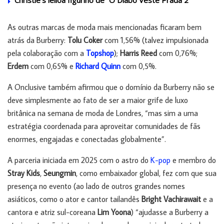
Christie’s leiloa figurino de “O Diabo Veste Prada 2”
As outras marcas de moda mais mencionadas ficaram bem
atrás da Burberry:
Tolu Coker
com 1,56% (talvez impulsionada
pela colaboração com a
Topshop
);
Harris Reed
com 0,76%;
Erdem
com 0,65% e
Richard Quinn
com 0,5%.
A Onclusive também afirmou que o domínio da Burberry não se
deve simplesmente ao fato de ser a maior grife de luxo
britânica na semana de moda de Londres, “mas sim a uma
estratégia coordenada para aproveitar comunidades de fãs
enormes, engajadas e conectadas globalmente”.
A parceria iniciada em 2025 com o astro do
K-pop
e membro do
Stray Kids
,
Seungmin
, como embaixador global, fez com que sua
presença no evento (ao lado de outros grandes nomes
asiáticos, como o ator e cantor tailandês
Bright Vachirawait
e a
cantora e atriz sul-coreana
Lim Yoona
) “ajudasse a Burberry a