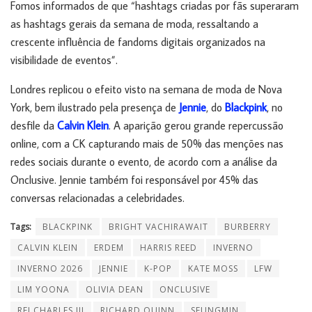
Fomos informados de que “hashtags criadas por fãs superaram
as hashtags gerais da semana de moda, ressaltando a
crescente influência de fandoms digitais organizados na
visibilidade de eventos”.
Londres replicou o efeito visto na semana de moda de Nova
York, bem ilustrado pela presença de
Jennie
, do
Blackpink
, no
desfile da
Calvin Klein
. A aparição gerou grande repercussão
online, com a CK capturando mais de 50% das menções nas
redes sociais durante o evento, de acordo com a análise da
Onclusive. Jennie também foi responsável por 45% das
conversas relacionadas a celebridades.
Tags:
BLACKPINK
BRIGHT VACHIRAWAIT
BURBERRY
CALVIN KLEIN
ERDEM
HARRIS REED
INVERNO
INVERNO 2026
JENNIE
K-POP
KATE MOSS
LFW
LIM YOONA
OLIVIA DEAN
ONCLUSIVE
REI CHARLES III
RICHARD QUINN
SEUNGMIN