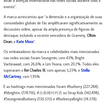
atrair a atenção internacional nas redes sociais durante todo o
evento”.
A marca acrescentou que “a dimensão e a organização de suas
comunidades globais de fãs amplificaram significativamente as
discussões online, apesar da ampla presença de figuras de
destaque, incluindo a recente vencedora do Grammy,
Olivia
Dean
, e
Kate Moss
“.
Os embaixadores da marca e celebridades mais mencionados
nas redes sociais foram Seungmin, com 43%, Bright
Vachirawait, com 26,6%, e Lim Yoona, com 20,7%. Todos eles
superaram o
Rei Charles III
, com apenas 5,23%, e
Stella
McCartney
, com 1,95%.
E as hashtags mais mencionadas foram #burberry (227.284),
#bbrightvc (178.116), #스트레이키즈 ou Stray Kids (142.498),
#SeungminxBurberry (136.535) e #BurberryxBright (74.378).