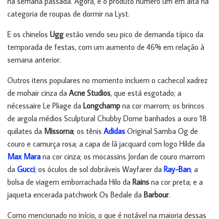
na semana passada. Agora, é o produto número um em alta na
categoria de roupas de dormir na Lyst.
E os chinelos
Ugg
estão vendo seu pico de demanda típico da
temporada de festas, com um aumento de 46% em relação à
semana anterior.
Outros itens populares no momento incluem o cachecol xadrez
de mohair cinza da
Acne Studios
, que está esgotado; a
nécessaire Le Pliage da
Longchamp
na cor marrom; os brincos
de argola médios Sculptural Chubby Dome banhados a ouro 18
quilates da
Missoma
; os tênis
Adidas
Original Samba Og de
couro e camurça rosa; a capa de lã jacquard com logo Hilde da
Max Mara
na cor cinza; os mocassins Jordan de couro marrom
da
Gucci
; os óculos de sol dobráveis ​​Wayfarer da
Ray-Ban
; a
bolsa de viagem emborrachada Hilo da
Rains
na cor preta; e a
jaqueta encerada patchwork Os Bedale da
Barbour
.
Como mencionado no início, o que é notável na maioria dessas