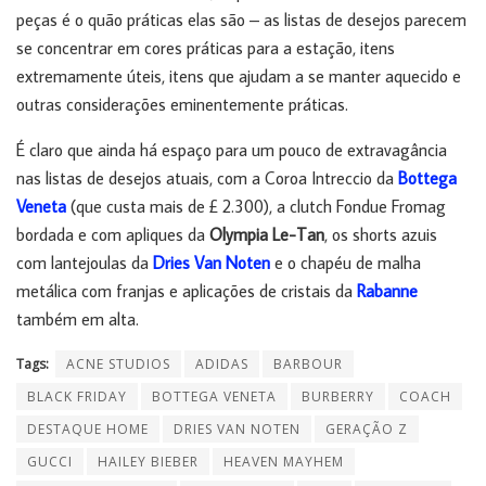
peças é o quão práticas elas são – as listas de desejos parecem
se concentrar em cores práticas para a estação, itens
extremamente úteis, itens que ajudam a se manter aquecido e
outras considerações eminentemente práticas.
É claro que ainda há espaço para um pouco de extravagância
nas listas de desejos atuais, com a Coroa Intreccio da
Bottega
Veneta
(que custa mais de £ 2.300), a clutch Fondue Fromag
bordada e com apliques da
Olympia Le-Tan
, os shorts azuis
com lantejoulas da
Dries Van Noten
e o chapéu de malha
metálica com franjas e aplicações de cristais da
Rabanne
também em alta.
Tags:
ACNE STUDIOS
ADIDAS
BARBOUR
BLACK FRIDAY
BOTTEGA VENETA
BURBERRY
COACH
DESTAQUE HOME
DRIES VAN NOTEN
GERAÇÃO Z
GUCCI
HAILEY BIEBER
HEAVEN MAYHEM