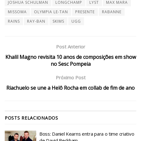
JOSHUA SCHULMAN
LONGCHAMP
LYST
MAX MARA
MISSOMA
OLYMPIA LE-TAN
PRESENTE
RABANNE
RAINS
RAY-BAN
SKIMS
UGG
Post Anterior
Khalil Magno revisita 10 anos de composições em show
no Sesc Pompeia
Próximo Post
Riachuelo se une a Helô Rocha em collab de fim de ano
POSTS
RELACIONADOS
Boss: Daniel Kearns entra para o time criativo
de David Beckham