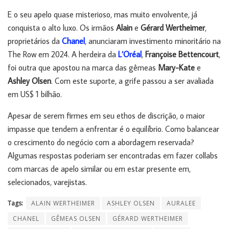
E o seu apelo quase misterioso, mas muito envolvente, já
conquista o alto luxo. Os irmãos
Alain
e
Gérard
Wertheimer
,
proprietários da
Chanel
, anunciaram investimento minoritário na
The Row em 2024. A herdeira da
L’Oréal
,
Françoise Bettencourt
,
foi outra que apostou na marca das gêmeas
Mary-Kate
e
Ashley
Olsen
. Com este suporte, a grife passou a ser avaliada
em US$ 1 bilhão.
Apesar de serem firmes em seu ethos de discrição, o maior
impasse que tendem a enfrentar é o equilíbrio. Como balancear
o crescimento do negócio com a abordagem reservada?
Algumas respostas poderiam ser encontradas em fazer collabs
com marcas de apelo similar ou em estar presente em,
selecionados, varejistas.
Tags:
ALAIN WERTHEIMER
ASHLEY OLSEN
AURALEE
CHANEL
GÊMEAS OLSEN
GÉRARD WERTHEIMER