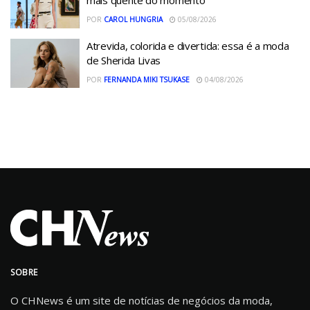
mais quente do momento
POR
CAROL HUNGRIA
05/08/2026
Atrevida, colorida e divertida: essa é a moda
de Sherida Livas
POR
FERNANDA MIKI TSUKASE
04/08/2026
SOBRE
O CHNews é um site de notícias de negócios da moda,