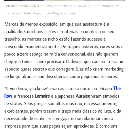
Lemaire, verão 2026; The Row, verão 2026 menswear; Auralee, verão 2026
menswear – Foto: Reprodução/Vogue Runway
Marcas de menos exposição, em que sua assinatura é a
qualidade. Com bons cortes e materiais e coerência no seu
trabalho, as marcas de nicho estão fazendo sucesso e
crescendo exponencialmente. De toques austeros, cores sutis e
pouco a zero espaço na mídia convencional, elas não querem
chegar a todos – nem precisam. O desejo que causam mora no
aspecto quase secreto que carregam. Elas não criam marketing
de longo alcance, são descobertas como pequenos tesouros.
“If you know, you know”: marcas como a norte-americana
The
Row
, a francesa
Lemaire
e a japonesa
Auralee
viram símbolos
de status. Seus preços são altos mas não, necessariamente,
exorbitantes, porém trazem o traço mais clássico do luxo, o da
necessidade de conhecer e engajar ou se relacionar com a
empresa para que suas peças sejam apreciadas. É como um