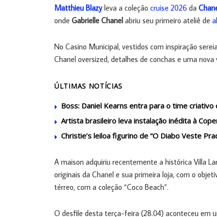
Matthieu Blazy
leva a coleção
cruise 2026
da
Chane
onde
Gabrielle Chanel
abriu seu primeiro ateliê de
a
No Casino Municipal, vestidos com inspiração serei
Chanel oversized, detalhes de conchas e uma nova v
ÚLTIMAS NOTÍCIAS
Boss: Daniel Kearns entra para o time criativ
Artista brasileiro leva instalação inédita à C
Christie’s leiloa figurino de “O Diabo Veste Pra
A maison adquiriu recentemente a histórica Villa Lar
originais da Chanel e sua primeira loja, com o objet
térreo, com a coleção “Coco Beach”.
O desfile desta terça-feira (28.04) aconteceu e