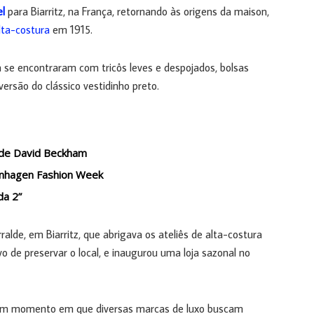
l
para Biarritz, na França, retornando às origens da maison,
lta-costura
em 1915.
a se encontraram com tricôs leves e despojados, bolsas
ersão do clássico vestidinho preto.
o de David Beckham
openhagen Fashion Week
da 2”
ralde, em Biarritz, que abrigava os ateliês de alta-costura
ivo de preservar o local, e inaugurou uma loja sazonal no
m um momento em que diversas marcas de luxo buscam