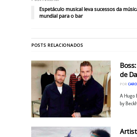
Espetáculo musical leva sucessos da músic
mundial para o bar
POSTS
RELACIONADOS
Boss:
de D
POR
CARO
A Hugo 
by Beckh
Artis