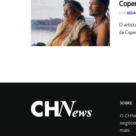
Cope
POR
REDA
O artist
da Copen
SOBRE
O CHNew
negócio
mais.