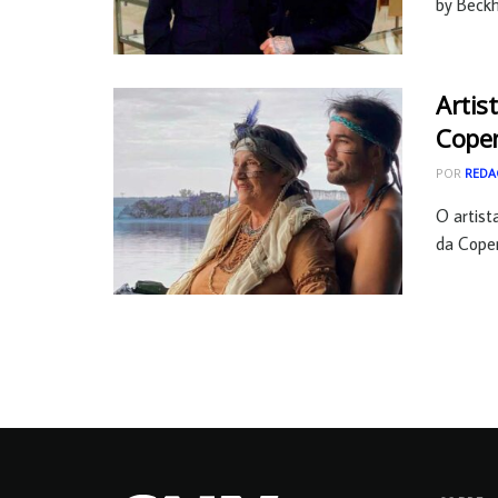
by Beckh
Artis
Cope
POR
REDA
O artist
da Copen