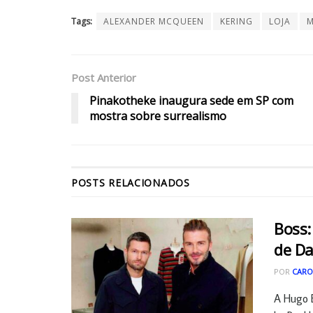
Tags:
ALEXANDER MCQUEEN
KERING
LOJA
Post Anterior
Pinakotheke inaugura sede em SP com
mostra sobre surrealismo
POSTS
RELACIONADOS
Boss:
de D
POR
CARO
A Hugo 