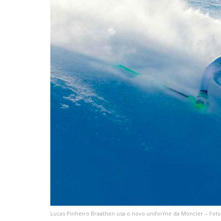
Lucas Pinheiro Braathen usa o novo uniforme da Moncler – Foto