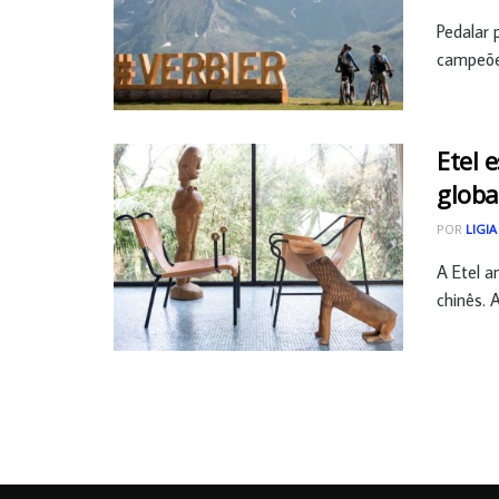
Pedalar 
campeões
Etel 
globa
POR
LIGIA
A Etel a
chinês. A