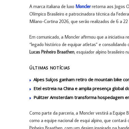
A marca italiana de luxo
Moncler
retorna aos Jogos O
Olímpico Brasileiro e patrocinadora técnica da Feder
Milano-Cortina 2026, que serão realizados de 6 a 22 
Em comunicado, a Moncler afirmou que a iniciativa r
“legado histórico de equipar atletas” e consolidand
Lucas Pinheiro Braathen
, esquiador alpino brasileiro
ÚLTIMAS NOTÍCIAS
Alpes Suíços ganham retiro de mountain bike 
Etel estreia na China e amplia presença global d
Pulitzer Amsterdam transforma hospedagem em 
Como parte da parceria, a Moncler vestirá a Equipe 
como a equipe nacional de esqui alpino, que contar
Pinheiro Braathen, com um design inspirado na bandeir