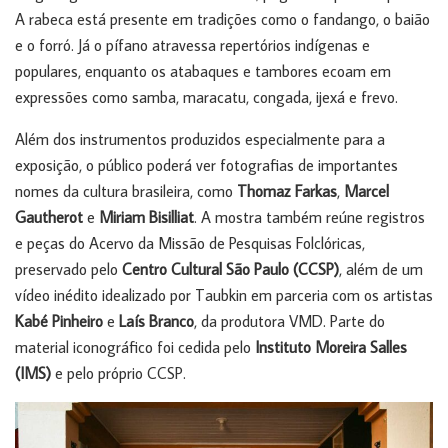
A rabeca está presente em tradições como o fandango, o baião
e o forró. Já o pífano atravessa repertórios indígenas e
populares, enquanto os atabaques e tambores ecoam em
expressões como samba, maracatu, congada, ijexá e frevo.
Além dos instrumentos produzidos especialmente para a
exposição, o público poderá ver fotografias de importantes
nomes da cultura brasileira, como
Thomaz Farkas
,
Marcel
Gautherot
e
Miriam Bisilliat
. A mostra também reúne registros
e peças do Acervo da Missão de Pesquisas Folclóricas,
preservado pelo
Centro Cultural São Paulo (CCSP)
, além de um
vídeo inédito idealizado por Taubkin em parceria com os artistas
Kabé Pinheiro
e
Laís Branco
, da produtora VMD. Parte do
material iconográfico foi cedida pelo
Instituto Moreira Salles
(IMS)
e pelo próprio CCSP.